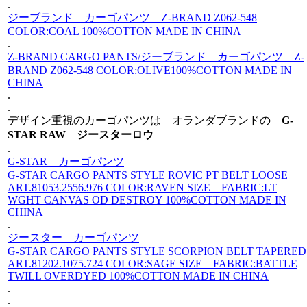
.
ジーブランド カーゴパンツ Z-BRAND Z062-548
COLOR:COAL 100%COTTON MADE IN CHINA
.
Z-BRAND CARGO PANTS/ジーブランド カーゴパンツ Z-
BRAND Z062-548 COLOR:OLIVE100%COTTON MADE IN
CHINA
.
.
デザイン重視のカーゴパンツは オランダブランドの
G-
STAR RAW ジースターロウ
.
G-STAR カーゴパンツ
G-STAR CARGO PANTS STYLE ROVIC PT BELT LOOSE
ART.81053.2556.976 COLOR:RAVEN SIZE FABRIC:LT
WGHT CANVAS OD DESTROY 100%COTTON MADE IN
CHINA
.
ジースター カーゴパンツ
G-STAR CARGO PANTS STYLE SCORPION BELT TAPERED
ART.81202.1075.724 COLOR:SAGE SIZE FABRIC:BATTLE
TWILL OVERDYED 100%COTTON MADE IN CHINA
.
.