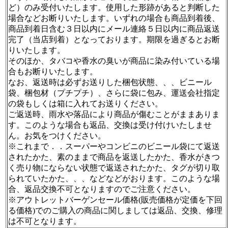
ど）のみ受付いたします。使用した形跡があると判断した
場合などお断りいたします。いずれの場合も商品到着後、
商品到着日含む３日以内にメール連絡５日以内に商品返送
完了（当店到着）となっております。期限を過ぎるとお断
りいたします。
そのほか、タバコや香水の臭いが商品に染み付いている場
合もお断りいたします。
なお、返送時は必ずお送りした梱包状態、、、ビニール
袋、梱包材（プチプチ）、さらに袋に包み、運送会社指定
の袋もしくは箱に入れてお送りください。
ご返送時、雨水や落品により商品が傷むことがままありま
す。このような場合も返品、交換は受け付けいたしませ
ん。お気をつけください。
※これまで．．スーパーやコンビニのビニール袋にて返送
されたかた、素のままで商品を返送したかた、香水がきつ
く売り物にならない状態で返送されたかた、タグが切り取
られていたかた、、、などなどがおります。このような場
合、返品交換不可となりますのでご注意ください。
※アウトレットバーゲンセール価格(販売価格が定価を下回
る価格)でのご購入の商品に関しましては返品、交換、修理
は不可となります。