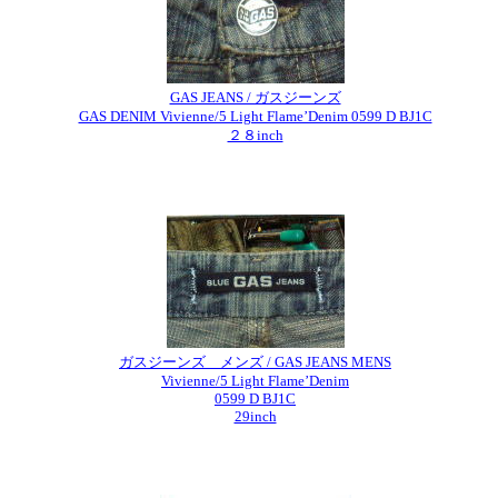
GAS JEANS / ガスジーンズ
GAS DENIM Vivienne/5 Light Flame’Denim 0599 D BJ1C
２８inch
ガスジーンズ メンズ / GAS JEANS MENS
Vivienne/5 Light Flame’Denim
0599 D BJ1C
29inch