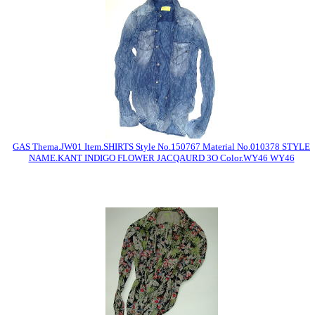
GAS Thema.JW01 Item.SHIRTS Style No.150767 Material No.010378 STYLE
NAME.KANT INDIGO FLOWER JACQAURD 3O Color.WY46 WY46