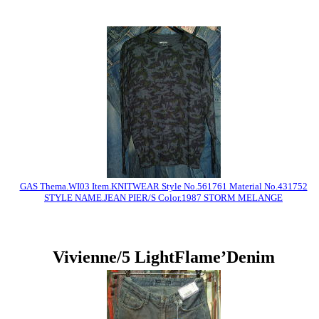
GAS Thema.WI03 Item.KNITWEAR Style No.561761 Material No.431752
STYLE NAME.JEAN PIER/S Color.1987 STORM MELANGE
Vivienne/5 LightFlame’Denim