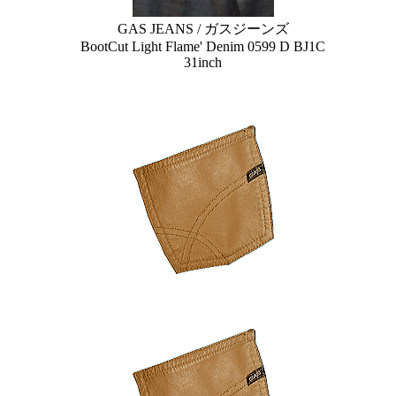
GAS JEANS / ガスジーンズ
BootCut Light Flame' Denim 0599 D BJ1C
31inch