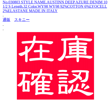
No.030803 STYLE NAME.AUSTINN DEEP AZURE DENIM 10
1/2 S Length.32 Color.WY98 WY98 92%COTTON 6%LYOCELL
2%ELASTANE MADE IN ITALY
.
通販
スキニー
.
.