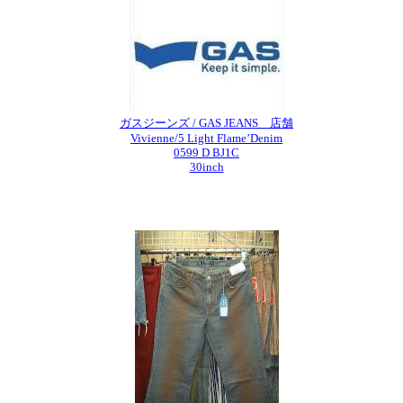
ガスジーンズ / GAS JEANS 店舗
Vivienne/5 Light Flame’Denim
0599 D BJ1C
30inch