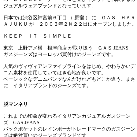
ジュアルウェアブランドとなっています。
.
日本では渋谷区神宮前６丁目 （ 原宿 ） に ＧＡＳ ＨＡＲ
ＡＪＵＫＵ が ２００３年２月２２日にオープンしました。
.
ＫＥＥＰ ＩＴ ＳＩＭＰＬＥ
.
東京 上野アメ横 根津商店
が取り扱う ＧＡＳ JEANS
ガスジーンズはヨーロッパ買付けのジーンズです。
.
人気のヴィヴィアンファイブラインをはじめ、やわらかいデ
ニム素材を使用していてはき心地が良いです。
ベーシックなデニムパンツなんだけれどもどこか違う。まさ
に イタリアブランドのジーンズです。
.
.
脱マンネリ
.
これまでの印象が変わるイタリアンカジュアルガスジーン
ズ GAS JEANS
バックポケットのレインボーがトレードマークのガスジーン
ズは絶対買いのジーンズブランドです