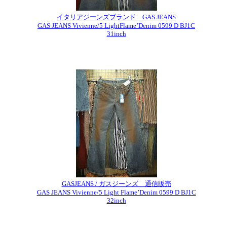
イタリアジーンズブランド GAS JEANS
GAS JEANS Vivienne/5 LightFlame’Denim 0599 D BJ1C
31inch
GASJEANS / ガスジーンズ 通信販売
GAS JEANS Vivienne/5 Light Flame’Denim 0599 D BJ1C
32inch