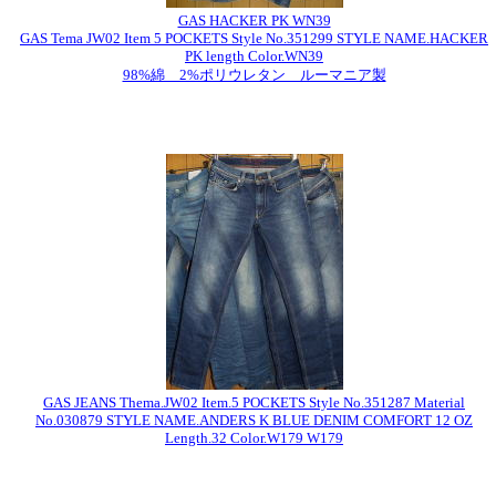
GAS HACKER PK WN39
GAS Tema JW02 Item 5 POCKETS Style No.351299 STYLE NAME.HACKER
PK length Color.WN39
98%綿 2%ポリウレタン ルーマニア製
GAS JEANS Thema.JW02 Item.5 POCKETS Style No.351287 Material
No.030879 STYLE NAME.ANDERS K BLUE DENIM COMFORT 12 OZ
Length.32 Color.W179 W179