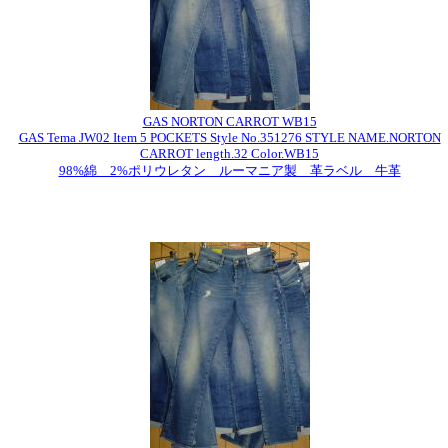
GAS NORTON CARROT WB15
GAS Tema JW02 Item 5 POCKETS Style No.351276 STYLE NAME.NORTON
CARROT length.32 Color.WB15
98%綿 2%ポリウレタン ルーマニア製 革ラベル 牛革