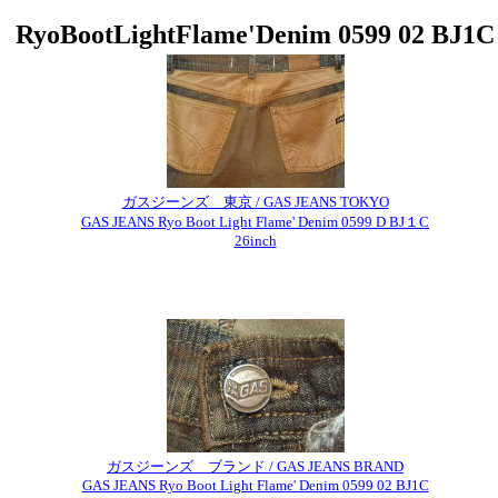
RyoBootLightFlame'Denim 0599 02 BJ1C
ガスジーンズ 東京 / GAS JEANS TOKYO
GAS JEANS Ryo Boot Light Flame' Denim 0599 D BJ１C
26inch
ガスジーンズ ブランド / GAS JEANS BRAND
GAS JEANS Ryo Boot Light Flame' Denim 0599 02 BJ1C