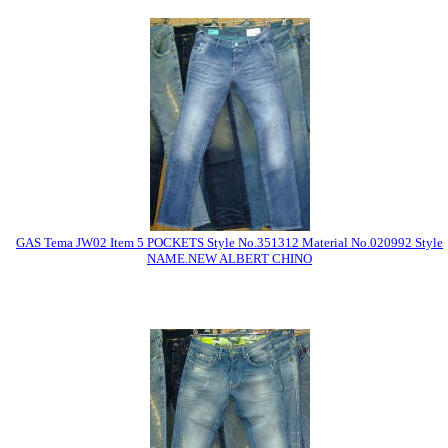
GAS Tema JW02 Item 5 POCKETS Style No.351312 Material No.020992 Style
NAME.NEW ALBERT CHINO