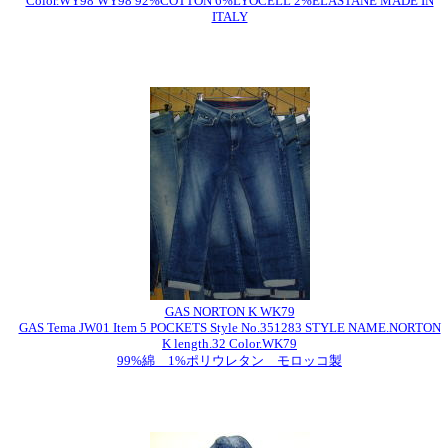
Color.WY98 WY98 92%COTTON 6%LYOCELL 2%ELASTANE MADE IN
ITALY
GAS NORTON K WK79
GAS Tema JW01 Item 5 POCKETS Style No.351283 STYLE NAME.NORTON
K length.32 Color.WK79
99%綿 1%ポリウレタン モロッコ製