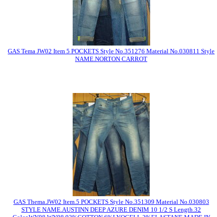
GAS Tema JW02 Item 5 POCKETS Style No.351276 Material No.030811 Style
NAME.NORTON CARROT
GAS Thema.JW02 Item.5 POCKETS Style No.351309 Material No.030803
STYLE NAME.AUSTINN DEEP AZURE DENIM 10 1/2 S Length.32