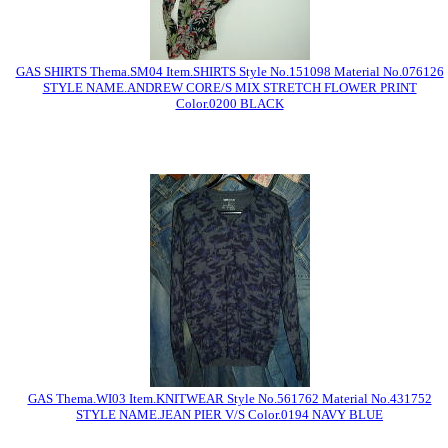
GAS SHIRTS Thema.SM04 Item.SHIRTS Style No.151098 Material No.076126
STYLE NAME.ANDREW CORE/S MIX STRETCH FLOWER PRINT
Color.0200 BLACK
GAS Thema.WI03 Item.KNITWEAR Style No.561762 Material No.431752
STYLE NAME.JEAN PIER V/S Color.0194 NAVY BLUE