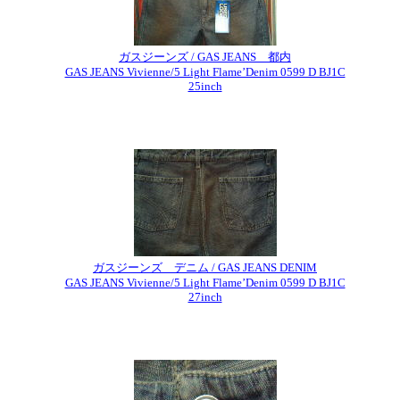
ガスジーンズ / GAS JEANS 都内
GAS JEANS Vivienne/5 Light Flame’Denim 0599 D BJ1C
25inch
ガスジーンズ デニム / GAS JEANS DENIM
GAS JEANS Vivienne/5 Light Flame’Denim 0599 D BJ1C
27inch