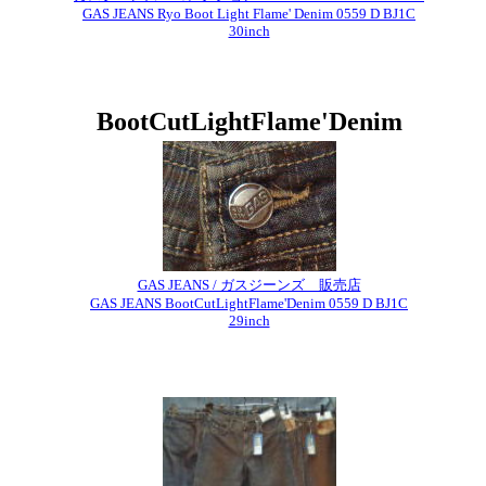
GAS JEANS Ryo Boot Light Flame' Denim 0559 D BJ1C
30inch
BootCutLightFlame'Denim
GAS JEANS / ガスジーンズ 販売店
GAS JEANS BootCutLightFlame'Denim 0559 D BJ1C
29inch