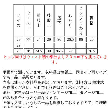
.
ヒ
ウ
ッ
サ
前
後
わ
エ
股
プ
裾
イ
股
股
た
ス
下
ま
幅
ズ
上
上
り
ト
わ
り
29
77
24
29
86
26.5
96
26
29
29
78
24.5
30
86.5
26
26.5
ヒップ周りはウエスト端の部分より２０ｃｍ下を測っていま
す。
.
平置きで測っています。衣料品は性質上、同タイプ同サイズ
でも一品一品異なります。
当店は測った衣料品を表記しております。測り方は
根津式
を参照ください。それでも誤差はご了承ください。
また、衣料品は一品一品ヴィンテージ加工、ダメージ加工、
色落ち具合とうとう異なります。
画像は入荷したうちの一品を撮影しておりますので、ご理解
の上ご注文ください。