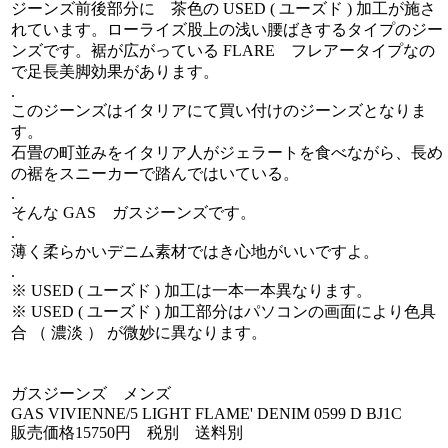
ジーンズ前後部分に 茶色の USED ( ユーズド ) 加工が施さ
れています。ローライズ股上の浅い腰ばきするタイプのジー
ンズです。裾が広がっている FLARE フレアータイプなの
で足長美脚効果があります。
.
このジーンズはイタリアにて買い付けのジーンズとなりま
す。
石畳の町並みをイタリア人がジェラートを食べながら、長め
の裾をスニーカーで踏んではいている。
.
そんな GAS ガスジーンズです。
.
薄く柔らかいデニム素材ではき心地がいいですよ。
.
※ USED ( ユーズド ) 加工は一本一本異なります。
※ USED ( ユーズド ) 加工部分はパソコンの画面により色具
合 （ 濃淡 ） が微妙に異なります。
ガスジーンズ メンズ
GAS VIVIENNE/5 LIGHT FLAME' DENIM 0599 D BJ1C
販売価格15750円 税別 送料別