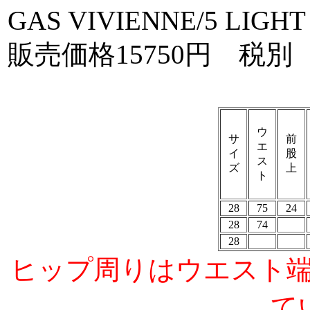
GAS VIVIENNE/5 LIGHT
販売価格15750円 税別
ウ
サ
前
エ
イ
股
ス
ズ
上
ト
28
75
24
28
74
28
ヒップ周りはウエスト
て