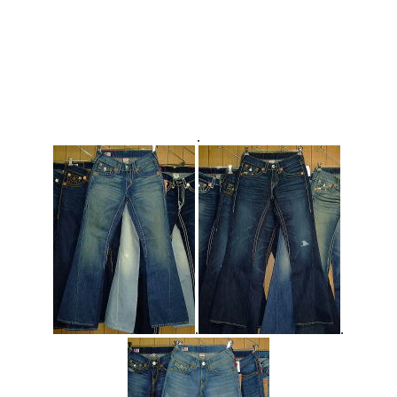
.
.
.