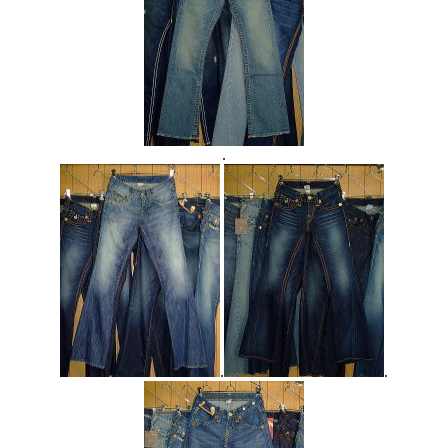
.
.
.