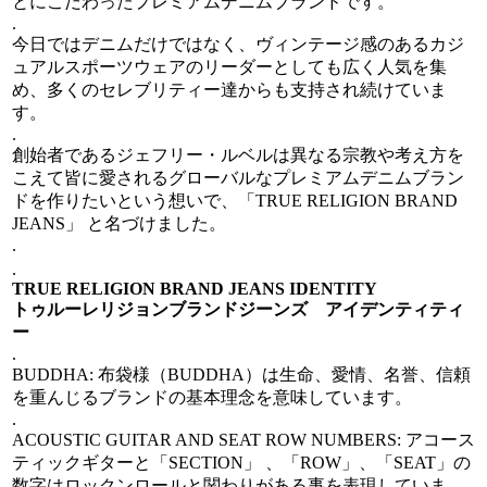
とにこだわったプレミアムデニムブランドです。
.
今日ではデニムだけではなく、ヴィンテージ感のあるカジ
ュアルスポーツウェアのリーダーとしても広く人気を集
め、多くのセレブリティー達からも支持され続けていま
す。
.
創始者であるジェフリー・ルベルは異なる宗教や考え方を
こえて皆に愛されるグローバルなプレミアムデニムブラン
ドを作りたいという想いで、「TRUE RELIGION BRAND
JEANS」 と名づけました。
.
.
TRUE RELIGION BRAND JEANS IDENTITY
トゥルーレリジョンブランドジーンズ アイデンティティ
ー
.
BUDDHA: 布袋様（BUDDHA）は生命、愛情、名誉、信頼
を重んじるブランドの基本理念を意味しています。
.
ACOUSTIC GUITAR AND SEAT ROW NUMBERS: アコース
ティックギターと「SECTION」 、「ROW」、「SEAT」の
数字はロックンロールと関わりがある事を表現していま