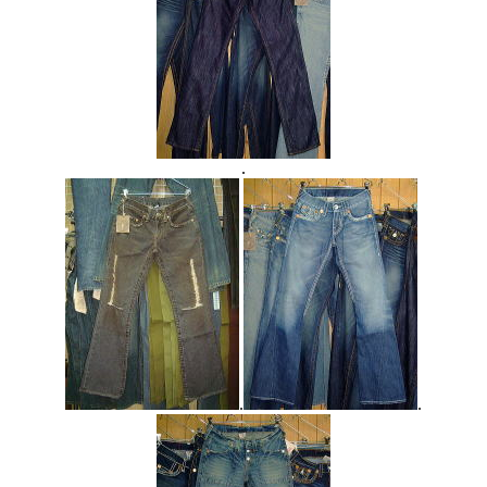
.
.
.