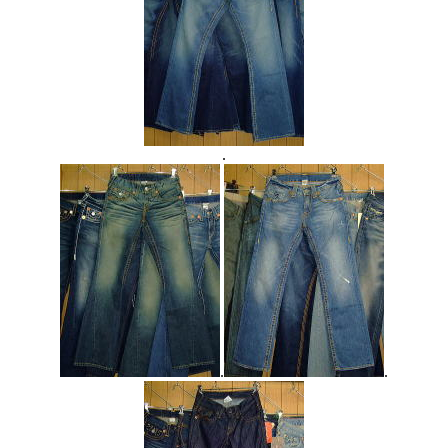
.
.
.