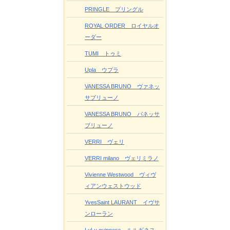
PRINGLE プリングル
ROYAL ORDER ロイヤルオ
ーダー
TUMI トゥミ
Upla ウプラ
VANESSA BRUNO ヴァネッ
サブリューノ
VANESSA BRUNO バネッサ
ブリューノ
VERRI ヴェリ
VERRI milano ヴェリミラノ
Vivienne Westwood ヴィヴ
ィアンウェストウッド
YvesSaint LAURANT イヴサ
ンローラン
LuLu guinness ルルギネス