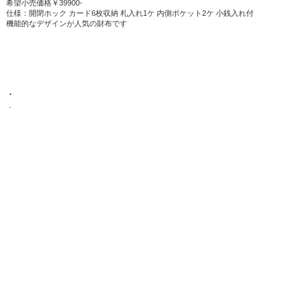
希望小売価格￥39900-
仕様：開閉ホック カード6枚収納 札入れ1ケ 内側ポケット2ケ 小銭入れ付
機能的なデザインが人気の財布です
．
．