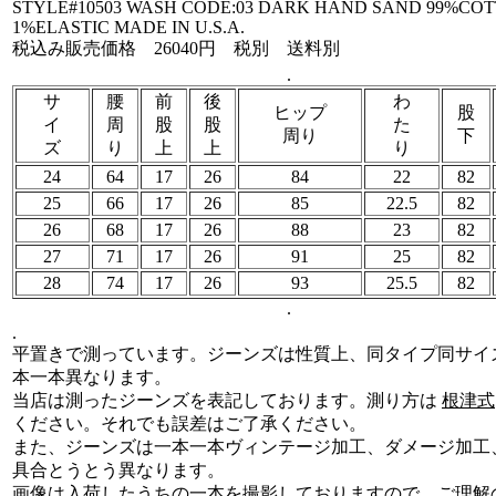
STYLE#10503 WASH CODE:03 DARK HAND SAND 99%CO
1%ELASTIC MADE IN U.S.A.
税込み販売価格 26040円 税別 送料別
.
サ
腰
前
後
わ
ヒップ
股
イ
周
股
股
た
周り
下
ズ
り
上
上
り
24
64
17
26
84
22
82
25
66
17
26
85
22.5
82
26
68
17
26
88
23
82
27
71
17
26
91
25
82
28
74
17
26
93
25.5
82
.
.
平置きで測っています。ジーンズは性質上、同タイプ同サイ
本一本異なります。
当店は測ったジーンズを表記しております。測り方は
根津式
ください。それでも誤差はご了承ください。
また、ジーンズは一本一本ヴィンテージ加工、ダメージ加工
具合とうとう異なります。
画像は入荷したうちの一本を撮影しておりますので、ご理解