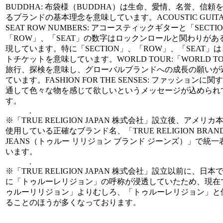
BUDDHA: 布袋様（BUDDHA）は生命、愛情、名誉、信頼
るブランドの基本理念を意味しています。ACOUSTIC GUITA
SEAT ROW NUMBERS: アコースティックギターと「SECTI
「ROW」、「SEAT」の数字はロックンロールと関わりがあ
現しています。特に「SECTION」、「ROW」、「SEAT」
トチケットを意味しています。WORLD TOUR:「WORLD T
旅行、探検を意味し、グローバルブランドへの成長の願いが
ています。FASHION FOR THE SENSES: ファッションに
通して色々な物を感じて欲しいというメッセージが込められ
す。
.
※「TRUE RELIGION JAPAN 株式会社」設立後、アメリカ
使用している正確なブランド名、「TRUE RELIGION BRAN
JEANS（トゥルー リリジョン ブランド ジーンズ）」で統一
います。
.
※「TRUE RELIGION JAPAN 株式会社」設立以前に、日本
に「トゥルーレリジョン」の呼称が浸透していたため、現在
ゥルーリリジョン」よりむしろ、「トゥルーレリジョン」と
ることのほうが多くなっております。