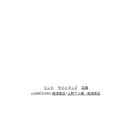
リンク
サイトマップ
店舗
+
(c)SINCE2003
根津商店
上野アメ横 根津商店