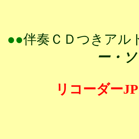
●●
伴奏ＣＤつきアル
ー・ソ
リコーダーJ